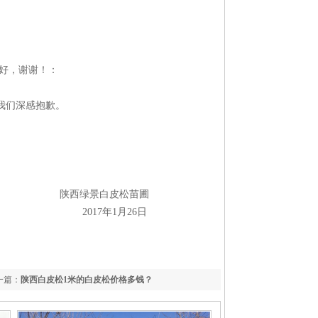
好，谢谢！：
我们深感抱歉。
松苗圃
26日
一篇：
陕西白皮松1米的白皮松价格多钱？