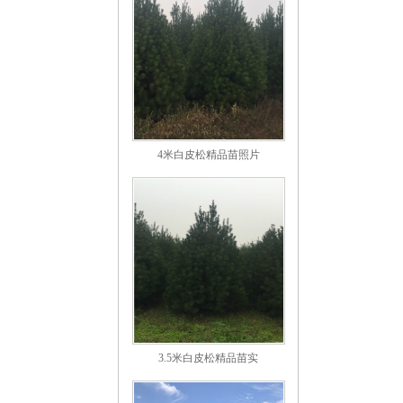
4米白皮松精品苗照片
3.5米白皮松精品苗实