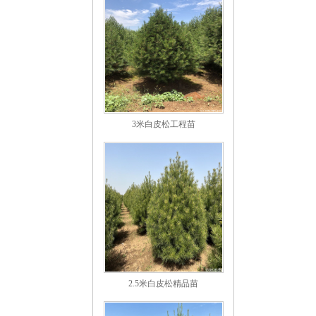
3米白皮松工程苗
2.5米白皮松精品苗