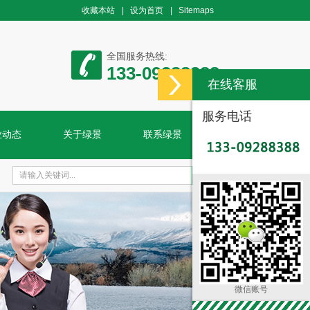
收藏本站
|
设为首页
|
Sitemaps
全国服务热线:
133-09288388
在线客服
服务电话
业动态
关于绿景
联系绿景
微信账号