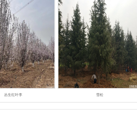
丛生红叶李
雪松