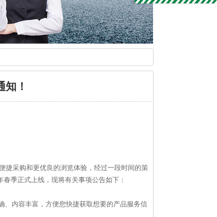
通知！
更便捷采购和更优良的浏览体验，经过一段时间的策
7年春季正式上线，现将有关事项公告如下：
确、内容丰富，方便您快捷获取想要的产品服务信