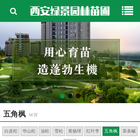
西安绿景园林苗圃
五角枫
WJF
白皮松
华山松
油松
雪松
黄杨球
红叶李
五角枫
茶条槭