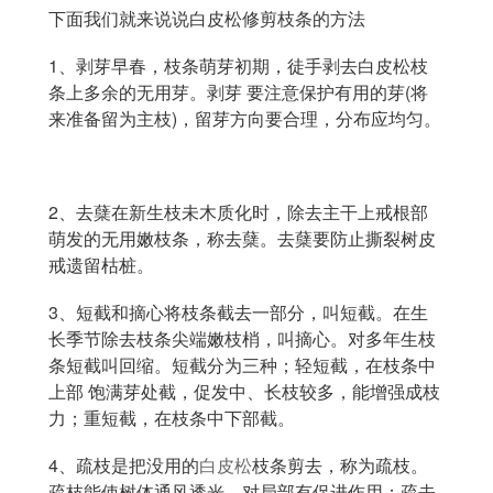
下面我们就来说说白皮松修剪枝条的方法
1、剥芽早春，枝条萌芽初期，徒手剥去白皮松枝
条上多余的无用芽。剥芽 要注意保护有用的芽(将
来准备留为主枝)，留芽方向要合理，分布应均匀。
2、去蘖在新生枝未木质化时，除去主干上戒根部
萌发的无用嫩枝条，称去蘖。去蘖要防止撕裂树皮
戒遗留枯桩。
3、短截和摘心将枝条截去一部分，叫短截。在生
长季节除去枝条尖端嫩枝梢，叫摘心。对多年生枝
条短截叫回缩。短截分为三种；轻短截，在枝条中
上部 饱满芽处截，促发中、长枝较多，能增强成枝
力；重短截，在枝条中下部截。
4、疏枝是把没用的
白皮松
枝条剪去，称为疏枝。
疏枝能使树体通风透光，对局部有促进作用；疏去