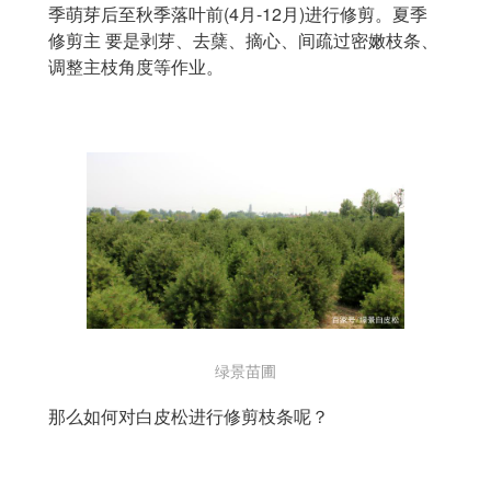
季萌芽后至秋季落叶前(4月-12月)进行修剪。夏季
修剪主 要是剥芽、去蘖、摘心、间疏过密嫩枝条、
调整主枝角度等作业。
绿景苗圃
那么如何对白皮松进行修剪枝条呢？